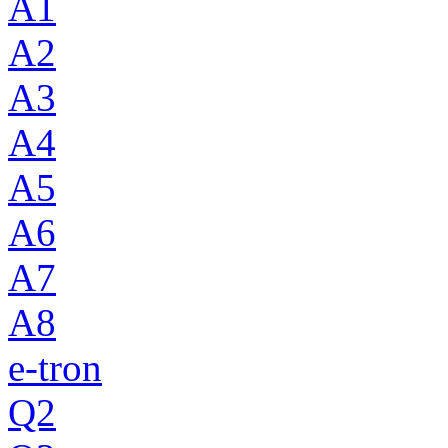
A1
A2
A3
A4
A5
A6
A7
A8
e-tron
Q2