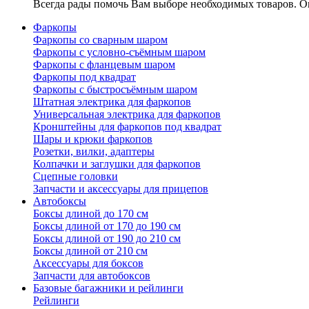
Всегда рады помочь Вам выборе необходимых товаров. Ок
Фаркопы
Фаркопы со сварным шаром
Фаркопы с условно-съёмным шаром
Фаркопы с фланцевым шаром
Фаркопы под квадрат
Фаркопы с быстросъёмным шаром
Штатная электрика для фаркопов
Универсальная электрика для фаркопов
Кронштейны для фаркопов под квадрат
Шары и крюки фаркопов
Розетки, вилки, адаптеры
Колпачки и заглушки для фаркопов
Сцепные головки
Запчасти и аксессуары для прицепов
Автобоксы
Боксы длиной до 170 см
Боксы длиной от 170 до 190 см
Боксы длиной от 190 до 210 см
Боксы длиной от 210 см
Аксессуары для боксов
Запчасти для автобоксов
Базовые багажники и рейлинги
Рейлинги