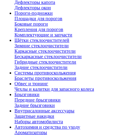
Дефлекторы капота
Дефлекторы окон
Пороги-подножки
Площадки для порогов
Боковые пороги
Крепления для порогов
Комплектующие и запчасти
Щётки стеклоочистителей
Зимние стеклоочистители
Каркасные стеклоочистители
Бескаркасные стеклоочистители
Гибридные стеклоочистители
Задние стеклоочистители
Системы противоскольжения
Браслеты противоскольжения
Обвес и тюнинг
Чехлы и калитки для запасного колеса
Брызговики
Передние брызговики
Задние брызговики
Внутрисалонные аксессуары
Защитные накидки
Наборы автомобилиста
Автохимия и средства по уходу
Ароматизаторы