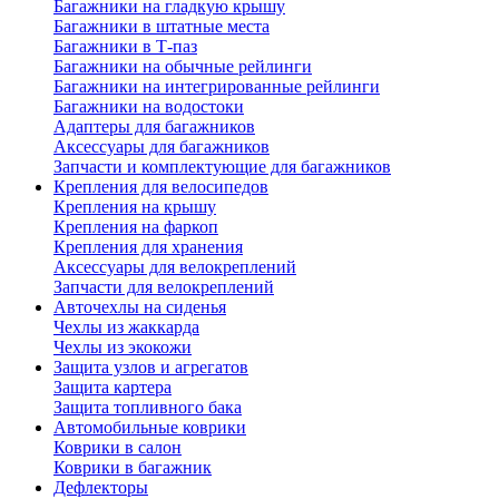
Багажники на гладкую крышу
Багажники в штатные места
Багажники в Т-паз
Багажники на обычные рейлинги
Багажники на интегрированные рейлинги
Багажники на водостоки
Адаптеры для багажников
Аксессуары для багажников
Запчасти и комплектующие для багажников
Крепления для велосипедов
Крепления на крышу
Крепления на фаркоп
Крепления для хранения
Аксессуары для велокреплений
Запчасти для велокреплений
Авточехлы на сиденья
Чехлы из жаккарда
Чехлы из экокожи
Защита узлов и агрегатов
Защита картера
Защита топливного бака
Автомобильные коврики
Коврики в салон
Коврики в багажник
Дефлекторы