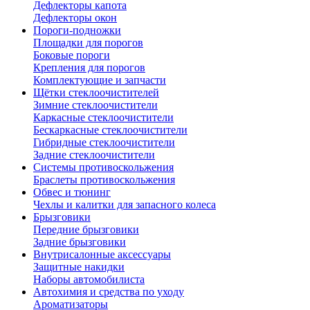
Дефлекторы капота
Дефлекторы окон
Пороги-подножки
Площадки для порогов
Боковые пороги
Крепления для порогов
Комплектующие и запчасти
Щётки стеклоочистителей
Зимние стеклоочистители
Каркасные стеклоочистители
Бескаркасные стеклоочистители
Гибридные стеклоочистители
Задние стеклоочистители
Системы противоскольжения
Браслеты противоскольжения
Обвес и тюнинг
Чехлы и калитки для запасного колеса
Брызговики
Передние брызговики
Задние брызговики
Внутрисалонные аксессуары
Защитные накидки
Наборы автомобилиста
Автохимия и средства по уходу
Ароматизаторы