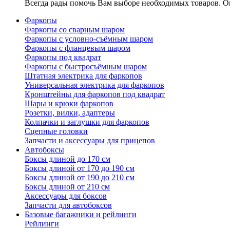
Всегда рады помочь Вам выборе необходимых товаров. Ок
Фаркопы
Фаркопы со сварным шаром
Фаркопы с условно-съёмным шаром
Фаркопы с фланцевым шаром
Фаркопы под квадрат
Фаркопы с быстросъёмным шаром
Штатная электрика для фаркопов
Универсальная электрика для фаркопов
Кронштейны для фаркопов под квадрат
Шары и крюки фаркопов
Розетки, вилки, адаптеры
Колпачки и заглушки для фаркопов
Сцепные головки
Запчасти и аксессуары для прицепов
Автобоксы
Боксы длиной до 170 см
Боксы длиной от 170 до 190 см
Боксы длиной от 190 до 210 см
Боксы длиной от 210 см
Аксессуары для боксов
Запчасти для автобоксов
Базовые багажники и рейлинги
Рейлинги