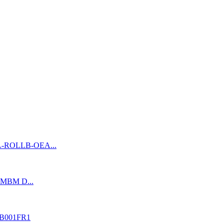
DL-ROLLB-OEA...
- MBM D...
DB001FR1