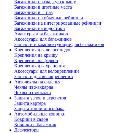
Багажники на гладкую крышу
Багажники в штатные места
Багажники в Т-паз
Багажники на обычные рейлинги
Багажники на интегрированные рейлинги
Багажники на водостоки
Адаптеры для багажников
Аксессуары для багажников
Запчасти и комплектующие для багажников
Крепления для велосипедов
Крепления на крышу
Крепления на фаркоп
Крепления для хранения
Аксессуары для велокреплений
Запчасти для велокреплений
Авточехлы на сиденья
Чехлы из жаккарда
Чехлы из экокожи
Защита узлов и агрегатов
Защита картера
Защита топливного бака
Автомобильные коврики
Коврики в салон
Коврики в багажник
Дефлекторы