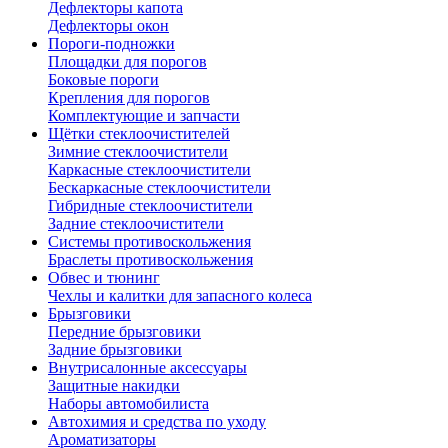
Дефлекторы капота
Дефлекторы окон
Пороги-подножки
Площадки для порогов
Боковые пороги
Крепления для порогов
Комплектующие и запчасти
Щётки стеклоочистителей
Зимние стеклоочистители
Каркасные стеклоочистители
Бескаркасные стеклоочистители
Гибридные стеклоочистители
Задние стеклоочистители
Системы противоскольжения
Браслеты противоскольжения
Обвес и тюнинг
Чехлы и калитки для запасного колеса
Брызговики
Передние брызговики
Задние брызговики
Внутрисалонные аксессуары
Защитные накидки
Наборы автомобилиста
Автохимия и средства по уходу
Ароматизаторы