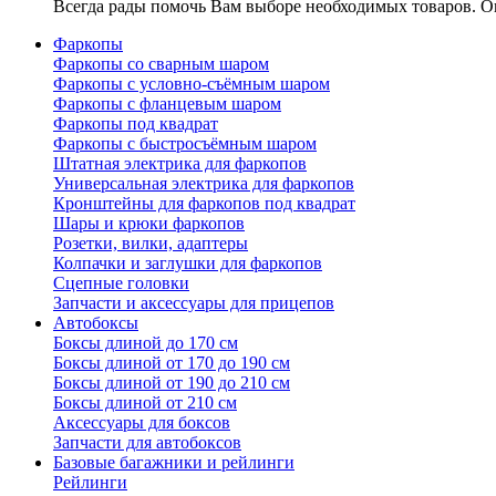
Всегда рады помочь Вам выборе необходимых товаров. Ок
Фаркопы
Фаркопы со сварным шаром
Фаркопы с условно-съёмным шаром
Фаркопы с фланцевым шаром
Фаркопы под квадрат
Фаркопы с быстросъёмным шаром
Штатная электрика для фаркопов
Универсальная электрика для фаркопов
Кронштейны для фаркопов под квадрат
Шары и крюки фаркопов
Розетки, вилки, адаптеры
Колпачки и заглушки для фаркопов
Сцепные головки
Запчасти и аксессуары для прицепов
Автобоксы
Боксы длиной до 170 см
Боксы длиной от 170 до 190 см
Боксы длиной от 190 до 210 см
Боксы длиной от 210 см
Аксессуары для боксов
Запчасти для автобоксов
Базовые багажники и рейлинги
Рейлинги