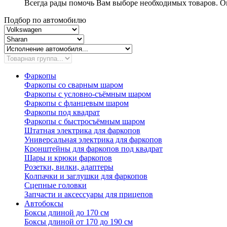
Всегда рады помочь Вам выборе необходимых товаров. Ок
Подбор по автомобилю
Фаркопы
Фаркопы со сварным шаром
Фаркопы с условно-съёмным шаром
Фаркопы с фланцевым шаром
Фаркопы под квадрат
Фаркопы с быстросъёмным шаром
Штатная электрика для фаркопов
Универсальная электрика для фаркопов
Кронштейны для фаркопов под квадрат
Шары и крюки фаркопов
Розетки, вилки, адаптеры
Колпачки и заглушки для фаркопов
Сцепные головки
Запчасти и аксессуары для прицепов
Автобоксы
Боксы длиной до 170 см
Боксы длиной от 170 до 190 см