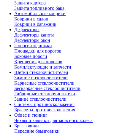
Защита картера
Защита топливного бака
Автомобильные коврики
Коврики в салон
Коврики в багажник
Дефлекторы
Дефлекторы капота
Дефлекторы окон
Пороги-подножки
Площадки для порогов
Боковые пороги
Крепления для порогов
Комплектующие и запчасти
Щётки стеклоочистителей
Зимние стеклоочистители
Каркасные стеклоочистители
Бескаркасные стеклоочистители
Гибридные стеклоочистители
Задние стеклоочистители
Системы противоскольжения
Браслеты противоскольжения
Обвес и тюнинг
Чехлы и калитки для запасного колеса
Брызговики
Передние брызговики