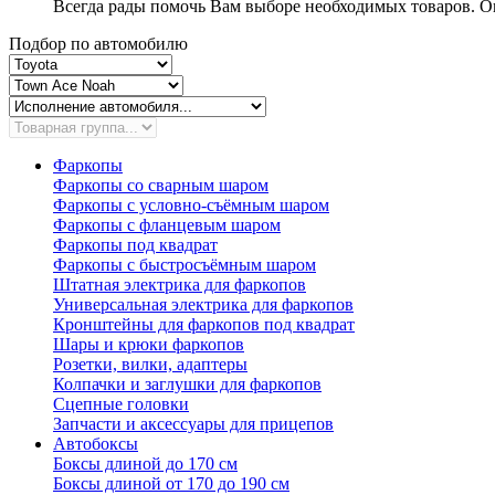
Всегда рады помочь Вам выборе необходимых товаров. Ок
Подбор по автомобилю
Фаркопы
Фаркопы со сварным шаром
Фаркопы с условно-съёмным шаром
Фаркопы с фланцевым шаром
Фаркопы под квадрат
Фаркопы с быстросъёмным шаром
Штатная электрика для фаркопов
Универсальная электрика для фаркопов
Кронштейны для фаркопов под квадрат
Шары и крюки фаркопов
Розетки, вилки, адаптеры
Колпачки и заглушки для фаркопов
Сцепные головки
Запчасти и аксессуары для прицепов
Автобоксы
Боксы длиной до 170 см
Боксы длиной от 170 до 190 см