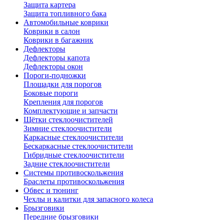
Защита картера
Защита топливного бака
Автомобильные коврики
Коврики в салон
Коврики в багажник
Дефлекторы
Дефлекторы капота
Дефлекторы окон
Пороги-подножки
Площадки для порогов
Боковые пороги
Крепления для порогов
Комплектующие и запчасти
Щётки стеклоочистителей
Зимние стеклоочистители
Каркасные стеклоочистители
Бескаркасные стеклоочистители
Гибридные стеклоочистители
Задние стеклоочистители
Системы противоскольжения
Браслеты противоскольжения
Обвес и тюнинг
Чехлы и калитки для запасного колеса
Брызговики
Передние брызговики