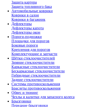
Защита картера
Защита топливного бака
Автомобильные коврики
Коврики в салон
Коврики в багажник
Дефлекторы
Дефлекторы капота
Дефлекторы окон
Пороги-подножки
Площадки для порогов
Боковые пороги
Крепления для порогов
Комплектующие и запчасти
Щётки стеклоочистителей
Зимние стеклоочистители
Каркасные стеклоочистители
Бескаркасные стеклоочистители
Гибридные стеклоочистители
Задние стеклоочистители
Системы противоскольжения
Браслеты противоскольжения
Обвес и тюнинг
Чехлы и калитки для запасного колеса
Брызговики
Передние брызговики