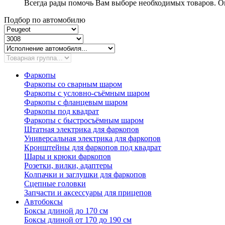
Всегда рады помочь Вам выборе необходимых товаров. Ок
Подбор по автомобилю
Фаркопы
Фаркопы со сварным шаром
Фаркопы с условно-съёмным шаром
Фаркопы с фланцевым шаром
Фаркопы под квадрат
Фаркопы с быстросъёмным шаром
Штатная электрика для фаркопов
Универсальная электрика для фаркопов
Кронштейны для фаркопов под квадрат
Шары и крюки фаркопов
Розетки, вилки, адаптеры
Колпачки и заглушки для фаркопов
Сцепные головки
Запчасти и аксессуары для прицепов
Автобоксы
Боксы длиной до 170 см
Боксы длиной от 170 до 190 см