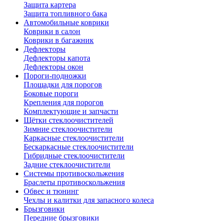
Защита картера
Защита топливного бака
Автомобильные коврики
Коврики в салон
Коврики в багажник
Дефлекторы
Дефлекторы капота
Дефлекторы окон
Пороги-подножки
Площадки для порогов
Боковые пороги
Крепления для порогов
Комплектующие и запчасти
Щётки стеклоочистителей
Зимние стеклоочистители
Каркасные стеклоочистители
Бескаркасные стеклоочистители
Гибридные стеклоочистители
Задние стеклоочистители
Системы противоскольжения
Браслеты противоскольжения
Обвес и тюнинг
Чехлы и калитки для запасного колеса
Брызговики
Передние брызговики