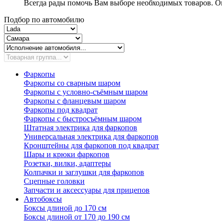
Всегда рады помочь Вам выборе необходимых товаров. Ок
Подбор по автомобилю
Фаркопы
Фаркопы со сварным шаром
Фаркопы с условно-съёмным шаром
Фаркопы с фланцевым шаром
Фаркопы под квадрат
Фаркопы с быстросъёмным шаром
Штатная электрика для фаркопов
Универсальная электрика для фаркопов
Кронштейны для фаркопов под квадрат
Шары и крюки фаркопов
Розетки, вилки, адаптеры
Колпачки и заглушки для фаркопов
Сцепные головки
Запчасти и аксессуары для прицепов
Автобоксы
Боксы длиной до 170 см
Боксы длиной от 170 до 190 см