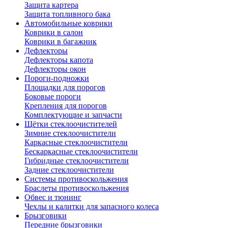
Защита картера
Защита топливного бака
Автомобильные коврики
Коврики в салон
Коврики в багажник
Дефлекторы
Дефлекторы капота
Дефлекторы окон
Пороги-подножки
Площадки для порогов
Боковые пороги
Крепления для порогов
Комплектующие и запчасти
Щётки стеклоочистителей
Зимние стеклоочистители
Каркасные стеклоочистители
Бескаркасные стеклоочистители
Гибридные стеклоочистители
Задние стеклоочистители
Системы противоскольжения
Браслеты противоскольжения
Обвес и тюнинг
Чехлы и калитки для запасного колеса
Брызговики
Передние брызговики