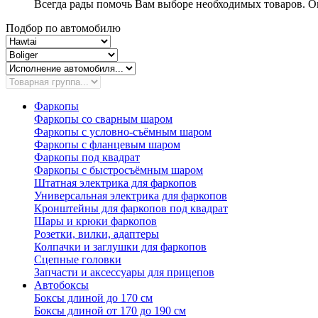
Всегда рады помочь Вам выборе необходимых товаров. Ок
Подбор по автомобилю
Фаркопы
Фаркопы со сварным шаром
Фаркопы с условно-съёмным шаром
Фаркопы с фланцевым шаром
Фаркопы под квадрат
Фаркопы с быстросъёмным шаром
Штатная электрика для фаркопов
Универсальная электрика для фаркопов
Кронштейны для фаркопов под квадрат
Шары и крюки фаркопов
Розетки, вилки, адаптеры
Колпачки и заглушки для фаркопов
Сцепные головки
Запчасти и аксессуары для прицепов
Автобоксы
Боксы длиной до 170 см
Боксы длиной от 170 до 190 см