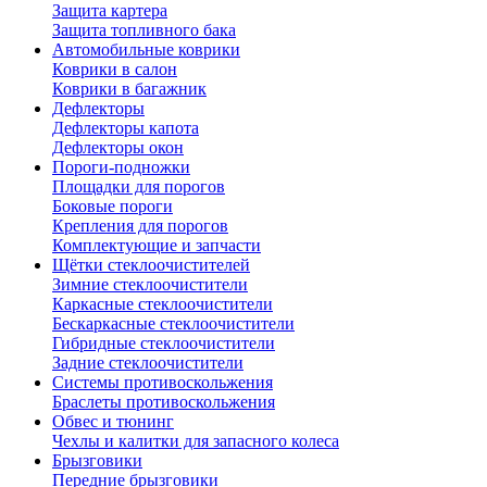
Защита картера
Защита топливного бака
Автомобильные коврики
Коврики в салон
Коврики в багажник
Дефлекторы
Дефлекторы капота
Дефлекторы окон
Пороги-подножки
Площадки для порогов
Боковые пороги
Крепления для порогов
Комплектующие и запчасти
Щётки стеклоочистителей
Зимние стеклоочистители
Каркасные стеклоочистители
Бескаркасные стеклоочистители
Гибридные стеклоочистители
Задние стеклоочистители
Системы противоскольжения
Браслеты противоскольжения
Обвес и тюнинг
Чехлы и калитки для запасного колеса
Брызговики
Передние брызговики