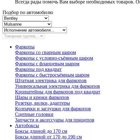
Всегда рады помочь Вам выборе необходимых товаров. Ок
Подбор по автомобилю
Фаркопы
Фаркопы со сварным шаром
Фаркопы с условно-съёмным шаром
Фаркопы с фланцевым шаром
Фаркопы под квадрат
Фаркопы с быстросъёмным шаром
Штатная электрика для фаркопов
Универсальная электрика для фаркопов
Кронштейны для фаркопов под квадрат
Шары и крюки фаркопов
Розетки, вилки, адаптеры
Колпачки и заглушки для фаркопов
Сцепные головки
Запчасти и аксессуары для прицепов
Автобоксы
Боксы длиной до 170 см
Боксы длиной от 170 до 190 см