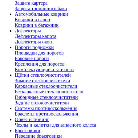
Защита картера
Защита топливного бака
Автомобильные коврики
Коврики в салон
Коврики в багажник
Дефлекторы
Дефлекторы капота
Дефлекторы окон
Пороги-подножки
Площадки для порогов
Боковые пороги
Крепления для порогов
Комплектующие и запчасти
Щётки стеклоочистителей
Зимние стеклоочистители
Каркасные стеклоочистители
Бескаркасные стеклоочистители
Гибридные стеклоочистители
Задние стеклоочистители
Системы противоскольжения
Браслеты противоскольжения
Обвес и тюнинг
Чехлы и калитки для запасного колеса
Брызговики
Передние брызговики