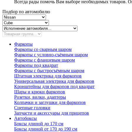
Всегда рады помочь Вам выборе необходимых товаров. Ок
Подбор по автомобилю
Фаркопы
Фаркопы со сварным шаром
Фаркопы с условно-съёмным шаром
Фаркопы с фланцевым шаром
Фаркопы под квадрат
Фаркопы с быстросъёмным шаром
Штатная электрика для фаркопов
Универсальная электрика для фаркопов
Кронштейны для фаркопов под квадрат
Шары и крюки фаркопов
Розетки, вилки, адаптеры
Колпачки и заглушки для фаркопов
Сцепные головки
Запчасти и аксессуары для прицепов
Автобоксы
Боксы длиной до 170 см
Боксы длиной от 170 до 190 см