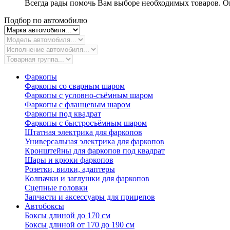
Всегда рады помочь Вам выборе необходимых товаров. Ок
Подбор по автомобилю
Фаркопы
Фаркопы со сварным шаром
Фаркопы с условно-съёмным шаром
Фаркопы с фланцевым шаром
Фаркопы под квадрат
Фаркопы с быстросъёмным шаром
Штатная электрика для фаркопов
Универсальная электрика для фаркопов
Кронштейны для фаркопов под квадрат
Шары и крюки фаркопов
Розетки, вилки, адаптеры
Колпачки и заглушки для фаркопов
Сцепные головки
Запчасти и аксессуары для прицепов
Автобоксы
Боксы длиной до 170 см
Боксы длиной от 170 до 190 см