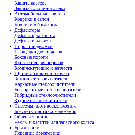
Защита картера
Защита топливного бака
Автомобильные коврики
Коврики в салон
Коврики в багажник
Дефлекторы
Дефлекторы капота
Дефлекторы окон
Пороги-подножки
Площадки для порогов
Боковые пороги
Крепления для порогов
Комплектующие и запчасти
Щётки стеклоочистителей
Зимние стеклоочистители
Каркасные стеклоочистители
Бескаркасные стеклоочистители
Гибридные стеклоочистители
Задние стеклоочистители
Системы противоскольжения
Браслеты противоскольжения
Обвес и тюнинг
Чехлы и калитки для запасного колеса
Брызговики
Передние брызговики